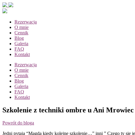
Rezerwacja
O mnie
Cennik
Blog
Galeria
FAQ
Kontakt
Rezerwacja
O mnie
Cennik
Blog
Galeria
FAQ
Kontakt
Szkolenie z techniki ombre u Ani Mrowiec
Powrót do bloga
Jedni pytają “Magda kiedy kolejne szkolenie…” inni ” Czego ty się 