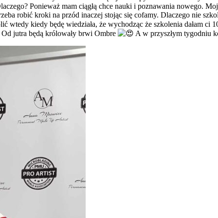
 Dlaczego? Ponieważ mam ciągłą chce nauki i poznawania nowego. Moja
eba robić kroki na przód inaczej stojąc się cofamy. Dlaczego nie szkol
kolić wtedy kiedy będę wiedziała, że wychodząc że szkolenia dałam ci
 Od jutra będą królowały brwi Ombre
A w przyszłym tygodniu ko